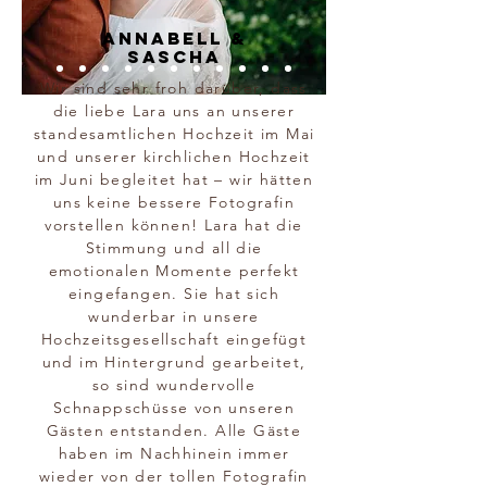
Annabell &
Sascha
Wir sind sehr froh darüber, dass
die liebe Lara uns an unserer
standesamtlichen Hochzeit im Mai
und unserer kirchlichen Hochzeit
im Juni begleitet hat – wir hätten
uns keine bessere Fotografin
vorstellen können! Lara hat die
Stimmung und all die
emotionalen Momente perfekt
eingefangen. Sie hat sich
wunderbar in unsere
Hochzeitsgesellschaft eingefügt
und im Hintergrund gearbeitet,
so sind wundervolle
Schnappschüsse von unseren
Gästen entstanden. Alle Gäste
haben im Nachhinein immer
wieder von der tollen Fotografin